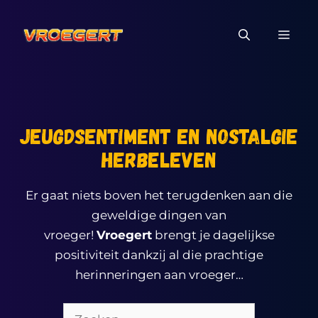
Ga
naar
MEN
de
inhoud
Jeugdsentiment en nostalgie
herbeleven
Er gaat niets boven het terugdenken aan die
geweldige dingen van
vroeger!
Vroegert
brengt je dagelijkse
positiviteit dankzij al die prachtige
herinneringen aan vroeger…
Zoeken