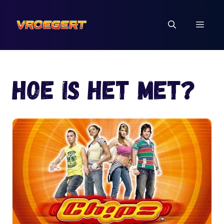
Ga
naar
MEN
de
inhoud
Hoe is het met?