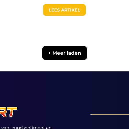
LEES ARTIKEL
+ Meer laden
ed van jeugdsentiment en