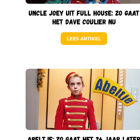
Uncle Joey uit Full House: zo gaat
het Dave Coulier nu
LEES ARTIKEL
Abeltje: zo gaat het 26 jaar late