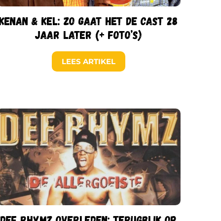
Kenan & Kel: zo gaat het de cast 28
jaar later (+ foto’s)
LEES ARTIKEL
Def Rhymz overleden: terugblik op