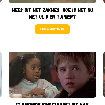
Mees uit het Zakmes: hoe is het nu
met Olivier Tuinier?
LEES ARTIKEL
12 bekende kindsterretjes van
r