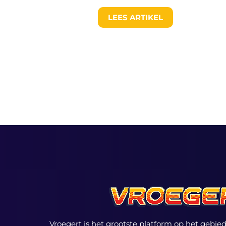
LEES ARTIKEL
Vroegert is het grootste platform op het gebi