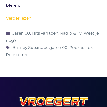
blèren.
Verder lezen
Categorieën
Jaren 00
,
Hits van toen
,
Radio & TV
,
Weet je
nog?
Tags
Britney Spears
,
cd
,
jaren 00
,
Popmuziek
,
Popsterren