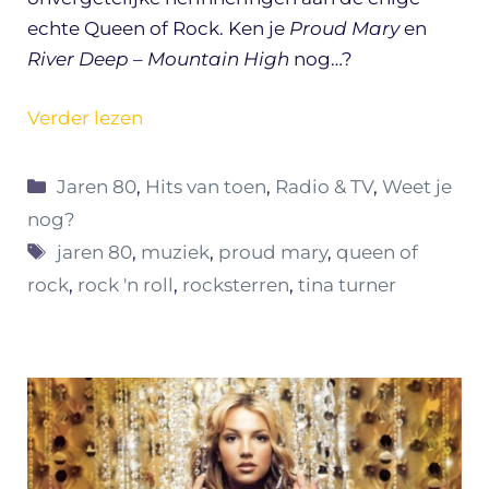
echte Queen of Rock. Ken je
Proud Mary
en
River Deep – Mountain High
nog…?
Verder lezen
Categorieën
Jaren 80
,
Hits van toen
,
Radio & TV
,
Weet je
nog?
Tags
jaren 80
,
muziek
,
proud mary
,
queen of
rock
,
rock 'n roll
,
rocksterren
,
tina turner