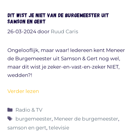
Dit wist je niet van de Burgemeester uit
Samson en Gert
26-03-2024
door
Ruud Caris
Ongelooflijk, maar waar! Iedereen kent Meneer
de Burgemeester uit Samson & Gert nog wel,
maar dit wist je zeker-en-vast-en-zeker NIET,
wedden?!
Verder lezen
Categorieën
Radio & TV
Tags
burgemeester
,
Meneer de burgemeester
,
samson en gert
,
televisie