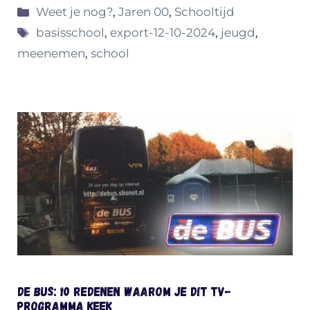
Categorieën
Weet je nog?
,
Jaren 00
,
Schooltijd
Tags
basisschool
,
export-12-10-2024
,
jeugd
,
meenemen
,
school
De Bus: 10 redenen waarom je dit TV-
programma keek