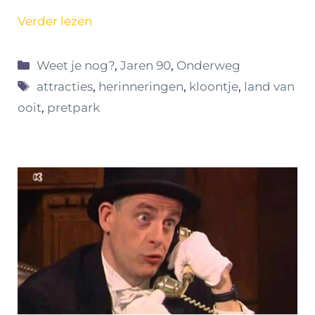
Verder lezen
Categorieën
Weet je nog?
,
Jaren 90
,
Onderweg
Tags
attracties
,
herinneringen
,
kloontje
,
land van
ooit
,
pretpark