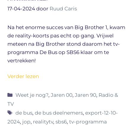
17-04-2024
door
Ruud Caris
Na het enorme succes van Big Brother 1, kwam
de reality-koorts pas echt op gang. Vrijwel
meteen na Big Brother stond daarom het tv-
programma De Bus op SBS6 klaar om te
vertrekken!
Verder lezen
Categorieën
Weet je nog?
,
Jaren 00
,
Jaren 90
,
Radio &
TV
Tags
de bus
,
de bus deelnemers
,
export-12-10-
2024
,
jop
,
realitytv
,
sbs6
,
tv-programma