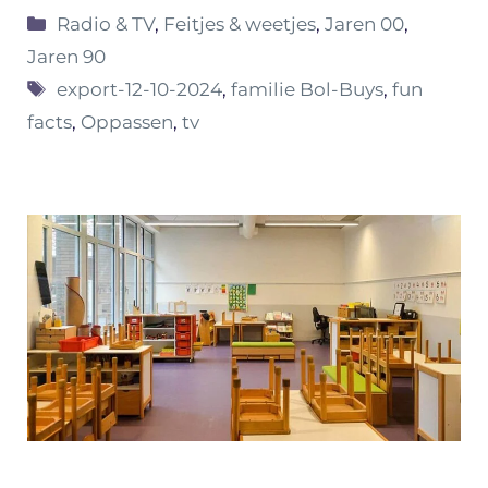
Categorieën
Radio & TV
,
Feitjes & weetjes
,
Jaren 00
,
Jaren 90
Tags
export-12-10-2024
,
familie Bol-Buys
,
fun
facts
,
Oppassen
,
tv