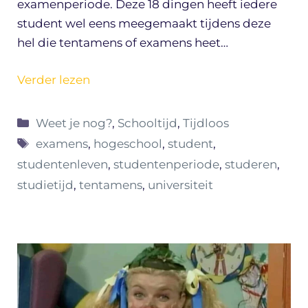
examenperiode. Deze 18 dingen heeft iedere
student wel eens meegemaakt tijdens deze
hel die tentamens of examens heet…
Verder lezen
Categorieën
Weet je nog?
,
Schooltijd
,
Tijdloos
Tags
examens
,
hogeschool
,
student
,
studentenleven
,
studentenperiode
,
studeren
,
studietijd
,
tentamens
,
universiteit