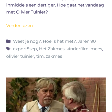
inmiddels een dertiger. Hoe gaat het vandaag
met Olivier Tuinier?
Verder lezen
Categorieën
Weet je nog?
,
Hoe is het met?
,
Jaren 90
Tags
export5sep
,
Het Zakmes
,
kinderfilm
,
mees
,
olivier tuinier
,
tim
,
zakmes