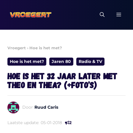
Ga
naar
MEN
de
inhoud
Vroegert
»
Hoe is het met?
Hoe is het met?
Jaren 80
Radio & TV
Hoe is het 32 jaar later met
Theo en Thea? (+foto’s)
Door
Ruud Caris
Laatste update:
05-01-2018
2