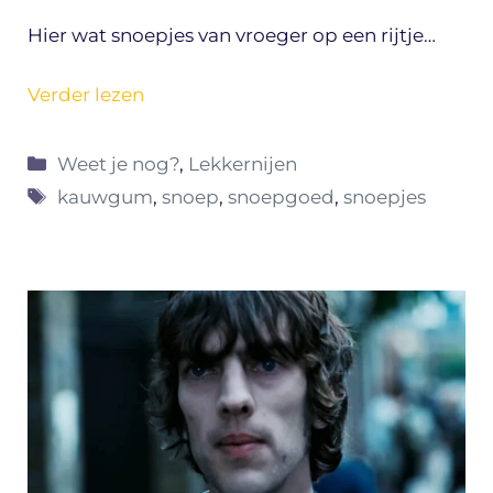
Hier wat snoepjes van vroeger op een rijtje…
Verder lezen
Categorieën
Weet je nog?
,
Lekkernijen
Tags
kauwgum
,
snoep
,
snoepgoed
,
snoepjes