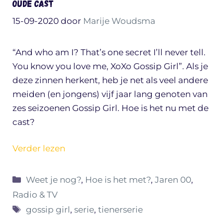
oude cast
15-09-2020
door
Marije Woudsma
“And who am I? That’s one secret I’ll never tell.
You know you love me, XoXo Gossip Girl”. Als je
deze zinnen herkent, heb je net als veel andere
meiden (en jongens) vijf jaar lang genoten van
zes seizoenen Gossip Girl. Hoe is het nu met de
cast?
Verder lezen
Categorieën
Weet je nog?
,
Hoe is het met?
,
Jaren 00
,
Radio & TV
Tags
gossip girl
,
serie
,
tienerserie