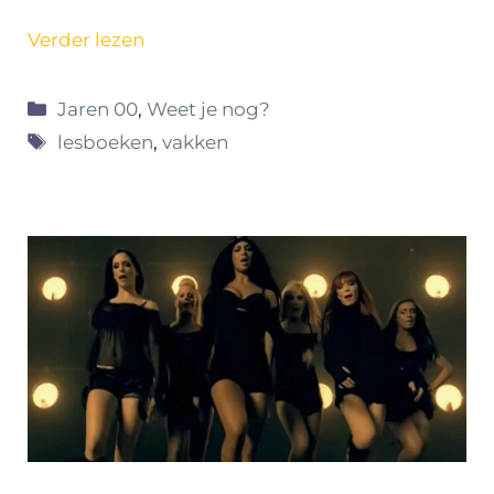
Verder lezen
Categorieën
Jaren 00
,
Weet je nog?
Tags
lesboeken
,
vakken