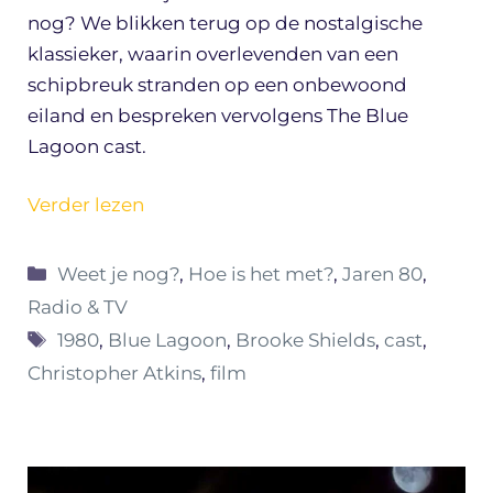
nog? We blikken terug op de nostalgische
klassieker, waarin overlevenden van een
schipbreuk stranden op een onbewoond
eiland en bespreken vervolgens The Blue
Lagoon cast.
Verder lezen
Categorieën
Weet je nog?
,
Hoe is het met?
,
Jaren 80
,
Radio & TV
Tags
1980
,
Blue Lagoon
,
Brooke Shields
,
cast
,
Christopher Atkins
,
film