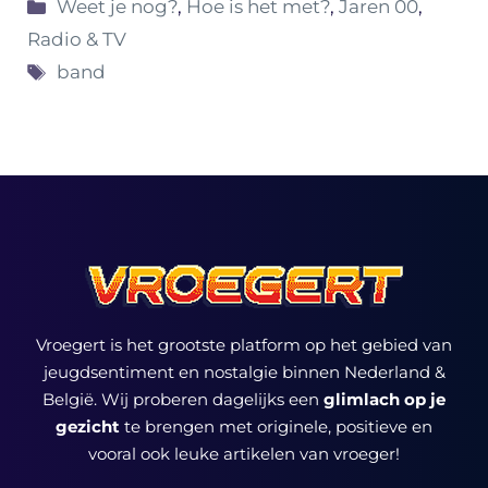
Categorieën
Weet je nog?
,
Hoe is het met?
,
Jaren 00
,
Radio & TV
Tags
band
Vroegert is het grootste platform op het gebied van
jeugdsentiment en nostalgie binnen Nederland &
België. Wij proberen dagelijks een
glimlach op je
gezicht
te brengen met originele, positieve en
vooral ook leuke artikelen van vroeger!