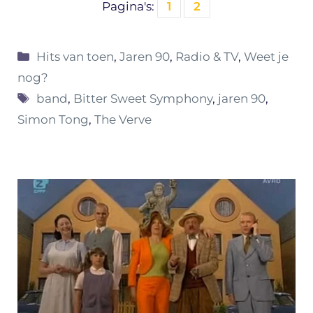
Pagina's:
1
2
Categorieën
Hits van toen
,
Jaren 90
,
Radio & TV
,
Weet je
nog?
Tags
band
,
Bitter Sweet Symphony
,
jaren 90
,
Simon Tong
,
The Verve