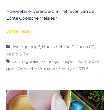
Hoeveel is er veranderd in het leven van de
Echte Gooische Meisjes?
Verder lezen
Categorieën
Weet je nog?
,
Hoe is het met?
,
Jaren 00
,
Radio & TV
Tags
echte gooische meisjes
,
export-13-11-2024
,
gooi
,
Gooische Vrouwen
,
reality tv
,
RTL5