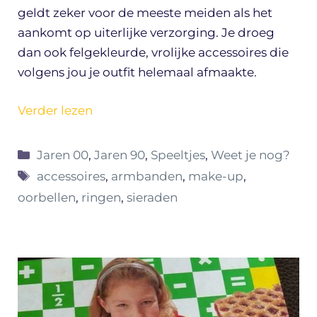
geldt zeker voor de meeste meiden als het
aankomt op uiterlijke verzorging. Je droeg
dan ook felgekleurde, vrolijke accessoires die
volgens jou je outfit helemaal afmaakte.
Verder lezen
Categorieën
Jaren 00
,
Jaren 90
,
Speeltjes
,
Weet je nog?
Tags
accessoires
,
armbanden
,
make-up
,
oorbellen
,
ringen
,
sieraden