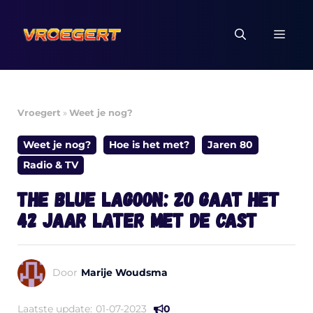
Ga
naar
MEN
de
inhoud
Vroegert
»
Weet je nog?
Weet je nog?
Hoe is het met?
Jaren 80
Radio & TV
The Blue Lagoon: zo gaat het
42 jaar later met de cast
Door
Marije Woudsma
Laatste update:
01-07-2023
0