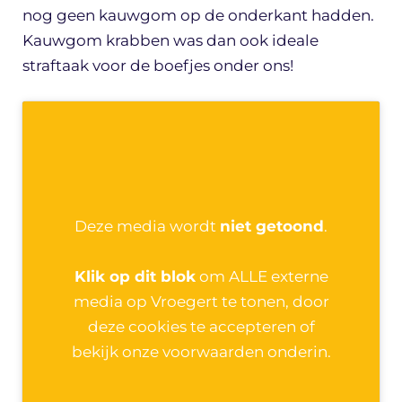
nog geen kauwgom op de onderkant hadden.
Kauwgom krabben was dan ook ideale
straftaak voor de boefjes onder ons!
Deze media wordt
niet getoond
.
Klik op dit blok
om ALLE externe
media op Vroegert te tonen, door
deze cookies te accepteren of
bekijk onze voorwaarden onderin.