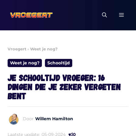
Ga
naar
MEN
de
inhoud
Vroegert
»
Weet je nog?
Weet je nog?
Schooltijd
Je schooltijd vroeger: 16
dingen die je zeker vergeten
bent
Door
Willem Hamilton
Laatste update:
05-09-2024
0