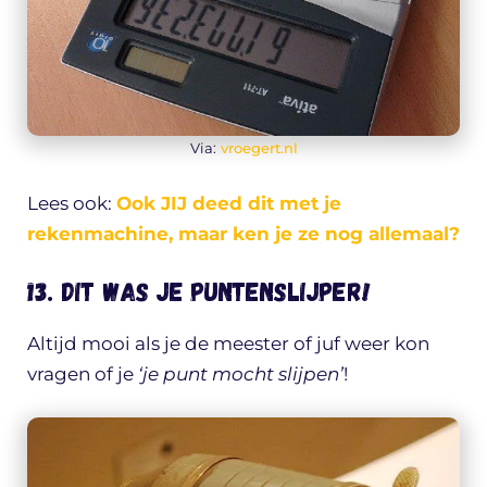
Via:
vroegert.nl
Lees ook:
Ook JIJ deed dit met je
rekenmachine, maar ken je ze nog allemaal?
13. Dit was je puntenslijper!
Altijd mooi als je de meester of juf weer kon
vragen of je
‘je punt mocht slijpen’
!