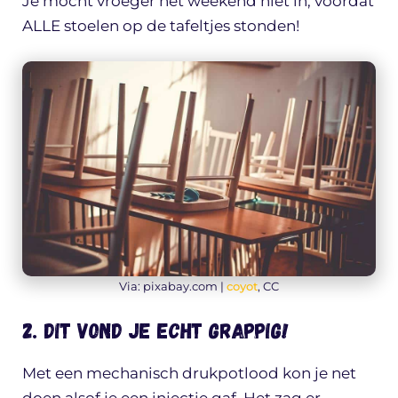
Je mocht vroeger het weekend niet in, voordat
ALLE stoelen op de tafeltjes stonden!
Via: pixabay.com |
coyot
, CC
2. Dit vond je ECHT grappig!
Met een mechanisch drukpotlood kon je net