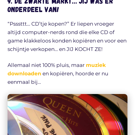
9. De zwarte markt… jij was er
onderdeel van!
“Psssttt… CD’tje kopen?” Er liepen vroeger
altijd computer-nerds rond die elke CD of
game klakkeloos konden kopiëren en voor een
schijntje verkopen… en JIJ KOCHT ZE!
Allemaal niet 100% pluis, maar
muziek
downloaden
en kopiëren, hoorde er nu
eenmaal bij…