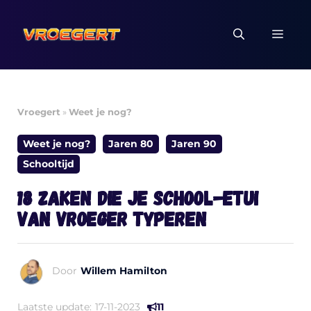
Ga
naar
MEN
de
inhoud
Vroegert
»
Weet je nog?
Weet je nog?
Jaren 80
Jaren 90
Schooltijd
18 zaken die je school-etui
van vroeger typeren
Door
Willem Hamilton
Laatste update:
17-11-2023
11