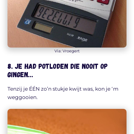
Via: Vroegert
8. Je had potloden die nooit op
gingen…
Tenzij je ÉÉN zo’n stukje kwijt was, kon je ‘m
weggooien.