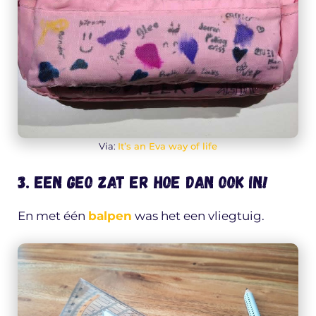
Via:
It’s an Eva way of life
3. Een GEO zat er hoe dan ook in!
En met één
balpen
was het een vliegtuig.