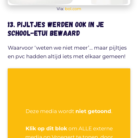
Via:
bol.com
13. Pijltjes werden ook in je
school-etui bewaard
Waarvoor ‘weten we niet meer’… maar pijltjes
en pvc hadden altijd iets met elkaar gemeen!
Deze media wordt
niet getoond
.
Klik op dit blok
om ALLE externe
media op Vroegert te tonen, door