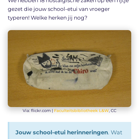
We hebben 18 nostalgische zaken op een rijtje
gezet die jouw school-etui van vroeger
typeren! Welke herken jij nog?
Via: flickr.com |
Faculteitsbibliotheek L&W
, CC
Jouw school-etui herinneringen
. Wat