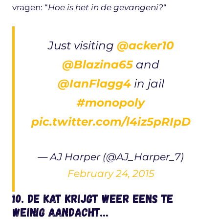
vragen: “
Hoe is het in de gevangeni?
“
Just visiting
@acker10
@Blazina65
and
@IanFlagg4
in jail
#monopoly
pic.twitter.com/l4iz5pRIpD
— AJ Harper (@AJ_Harper_7)
February 24, 2015
10. De kat krijgt weer eens te
weinig aandacht…