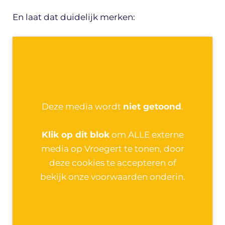
En laat dat duidelijk merken:
Deze media wordt
niet getoond
.
Klik op dit blok
om ALLE externe
media op Vroegert te tonen, door
deze cookies te accepteren of
bekijk onze voorwaarden onderin.