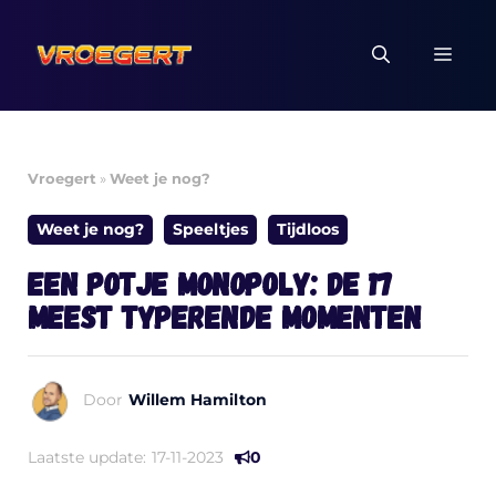
Ga
naar
MEN
de
inhoud
Vroegert
»
Weet je nog?
Weet je nog?
Speeltjes
Tijdloos
Een potje Monopoly: de 17
meest typerende momenten
Door
Willem Hamilton
Laatste update:
17-11-2023
0