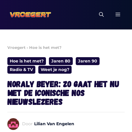
Ga
naar
MEN
de
inhoud
Vroegert
»
Hoe is het met?
Hoe is het met?
Jaren 80
Jaren 90
Radio & TV
Weet je nog?
Noraly Beyer: zo gaat het nu
met de iconische NOS
nieuwslezeres
Door
Lilian Van Engelen