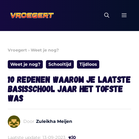
Ga
naar
MEN
de
inhoud
Vroegert
»
Weet je nog?
Weet je nog?
Schooltijd
Tijdloos
10 redenen waarom je laatste
basisschool jaar het tofste
was
Door
Zuleikha Meijen
Laatste update:
13-09-2023
0