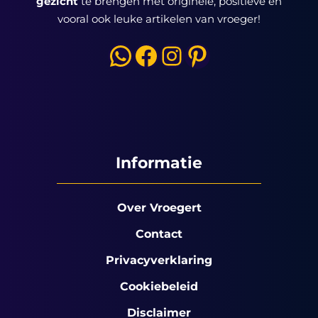
gezicht
te brengen met originele, positieve en
vooral ook leuke artikelen van vroeger!
WhatsApp
Facebook
Instagram
Pinterest
Informatie
Over Vroegert
Contact
Privacyverklaring
Cookiebeleid
Disclaimer