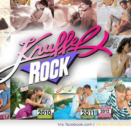
Via: facebook.com |
We Are Knuffelroc