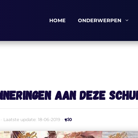
HOME
ONDERWERPEN
nneringen aan deze schu
·
Laatste update:
18-06-2019
·
0