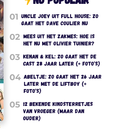
01
Uncle Joey uit Full House: zo
gaat het Dave Coulier nu
02
Mees uit het Zakmes: hoe is
het nu met Olivier Tuinier?
03
Kenan & Kel: zo gaat het de
cast 28 jaar later (+ foto’s)
04
Abeltje: zo gaat het 26 jaar
later met de liftboy (+
foto’s)
05
12 bekende kindsterretjes
van vroeger (maar dan
ouder)
k