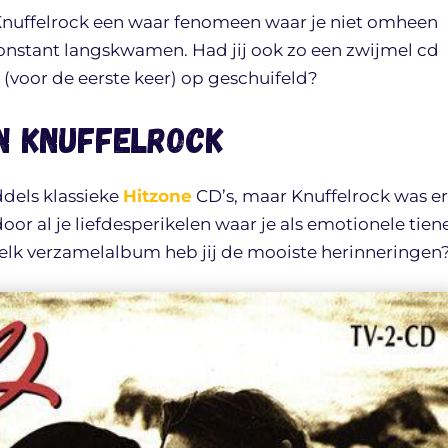
 Knuffelrock een waar fenomeen waar je niet omheen
onstant langskwamen. Had jij ook zo een zwijmel cd
ok (voor de eerste keer) op geschuifeld?
n Knuffelrock
ddels klassieke
Hitzone
CD’s, maar Knuffelrock was er
 door al je liefdesperikelen waar je als emotionele tien
lk verzamelalbum heb jij de mooiste herinneringen