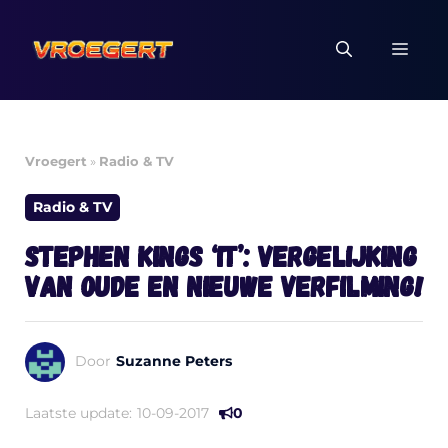
Ga
naar
MEN
de
inhoud
Vroegert
»
Radio & TV
Radio & TV
Stephen Kings ‘It’: vergelijking
van oude en nieuwe verfilming!
Door
Suzanne Peters
Laatste update:
10-09-2017
0