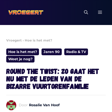
Ga
naar
MEN
de
inhoud
Vroegert
»
Hoe is het met?
Hoe is het met?
Jaren 90
Radio & TV
Weet je nog?
Round the Twist: zo gaat het
nu met de leden van de
bizarre Vuurtorenfamilie
Door
Rosalie Van Hoof