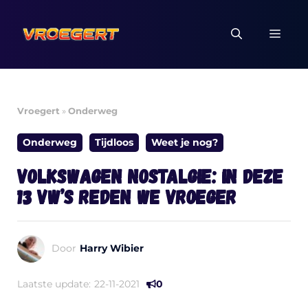
Ga
naar
MEN
de
inhoud
Vroegert
»
Onderweg
Onderweg
Tijdloos
Weet je nog?
Volkswagen nostalgie: in deze
13 VW’s reden we vroeger
Door
Harry Wibier
Laatste update:
22-11-2021
0