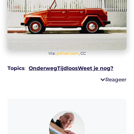
Via:
pxfuel.com
, CC
Topics
:
Onderweg
Tijdloos
Weet je nog?
Reageer