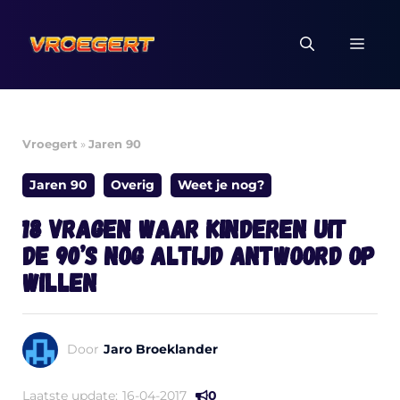
Ga
naar
MEN
de
inhoud
Vroegert
»
Jaren 90
Jaren 90
Overig
Weet je nog?
18 vragen waar kinderen uit
de 90’s nog altijd antwoord op
willen
Door
Jaro Broeklander
Laatste update:
16-04-2017
0