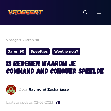
Ga
naar
MEN
de
inhoud
Vroegert
»
Jaren 90
Jaren 90
Speeltjes
Weet je nog?
13 redenen waarom je
Command and Conquer speelde
Door
Raymond Zachariasse
Laatste update:
02-05-2023
1