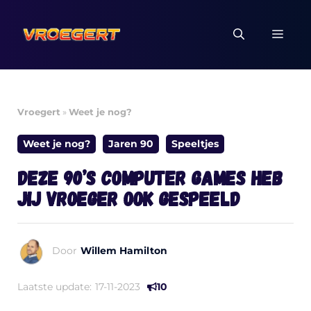
Ga
naar
MEN
de
inhoud
Vroegert
»
Weet je nog?
Weet je nog?
Jaren 90
Speeltjes
Deze 90’s computer games heb
jij vroeger ook gespeeld
Door
Willem Hamilton
Laatste update:
17-11-2023
10