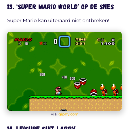
13. ‘Super Mario World’ op de SNES
Super Mario kan uiteraard niet ontbreken!
Via:
giphy.com
14. Leisure Suit Larry