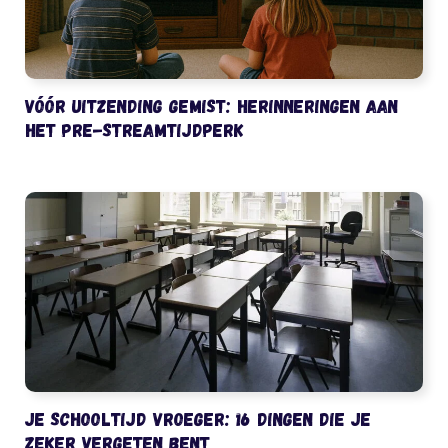
Vóór uitzending gemist: herinneringen aan
het pre-streamtijdperk
Je schooltijd vroeger: 16 dingen die je
zeker vergeten bent