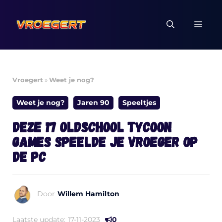
Ga
naar
MEN
de
inhoud
Vroegert
»
Weet je nog?
Weet je nog?
Jaren 90
Speeltjes
Deze 17 oldschool tycoon
games speelde je vroeger op
de PC
Door
Willem Hamilton
Laatste update:
17-11-2023
0