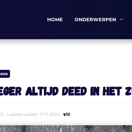
HOME
ONDERWERPEN
loos
roeger altijd deed in het
23
·
Laatste update:
17-11-2023
·
0