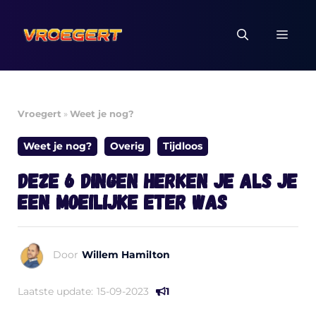
Ga
naar
MEN
de
inhoud
Vroegert
»
Weet je nog?
Weet je nog?
Overig
Tijdloos
Deze 6 dingen herken je als je
een moeilijke eter was
Door
Willem Hamilton
Laatste update:
15-09-2023
1