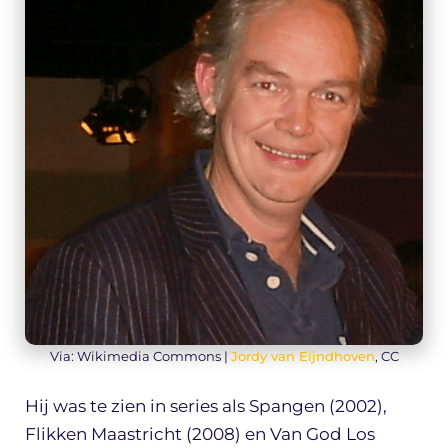
Via: Wikimedia Commons |
Jordy van Eijndhoven
, CC
Hij was te zien in series als Spangen (2002),
Flikken Maastricht (2008) en Van God Los