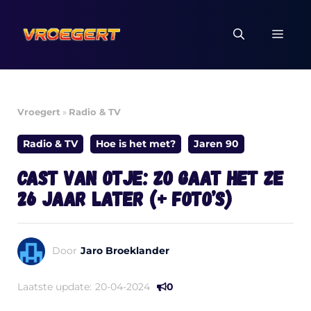
Ga
naar
MEN
de
inhoud
Vroegert
»
Radio & TV
Radio & TV
Hoe is het met?
Jaren 90
Cast van Otje: zo gaat het ze
26 jaar later (+ foto’s)
Door
Jaro Broeklander
Laatste update:
20-04-2024
0