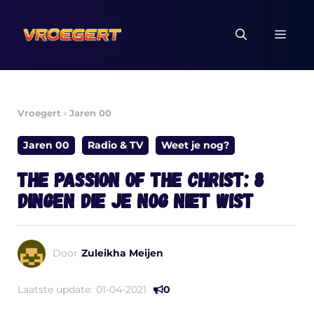
Ga
naar
MEN
de
inhoud
Vroegert
»
Jaren 00
Jaren 00
Radio & TV
Weet je nog?
The Passion of the Christ: 8
dingen die je nog niet wist
Door
Zuleikha Meijen
Laatste update:
01-04-2021
0