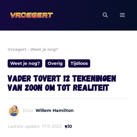
Ga
naar
MEN
de
inhoud
Vroegert
»
Weet je nog?
Weet je nog?
Overig
Tijdloos
Vader tovert 12 tekeningen
van zoon om tot realiteit
Door
Willem Hamilton
Laatste update:
17-11-2023
0