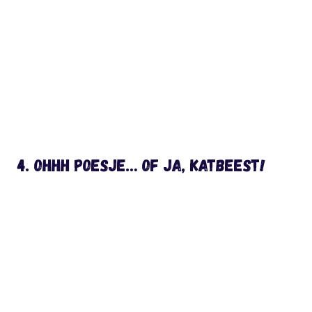
4. Ohhh poesje… of ja, katbeest!