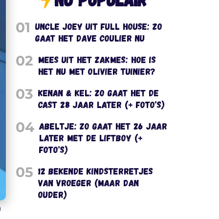
01
Uncle Joey uit Full House: zo
gaat het Dave Coulier nu
02
Mees uit het Zakmes: hoe is
het nu met Olivier Tuinier?
03
Kenan & Kel: zo gaat het de
cast 28 jaar later (+ foto’s)
04
Abeltje: zo gaat het 26 jaar
later met de liftboy (+
foto’s)
05
12 bekende kindsterretjes
van vroeger (maar dan
ouder)
)