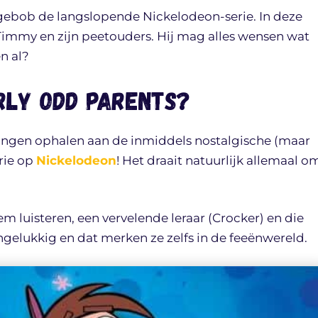
ngebob de langslopende Nickelodeon-serie. In deze
immy en zijn peetouders. Hij mag alles wensen wat
en al?
irly Odd Parents?
ringen ophalen aan de inmiddels nostalgische (maar
rie op
Nickelodeon
! Het draait natuurlijk allemaal o
 luisteren, een vervelende leraar (Crocker) en die
elukkig en dat merken ze zelfs in de feeënwereld.