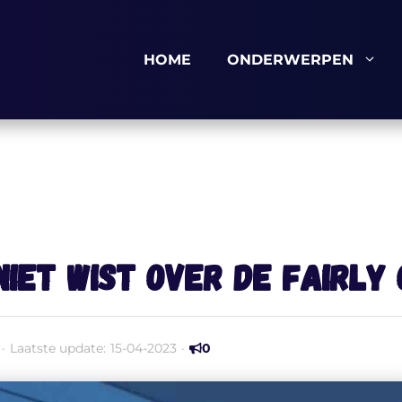
HOME
ONDERWERPEN
 niet wist over de Fairly
·
Laatste update:
15-04-2023
·
0