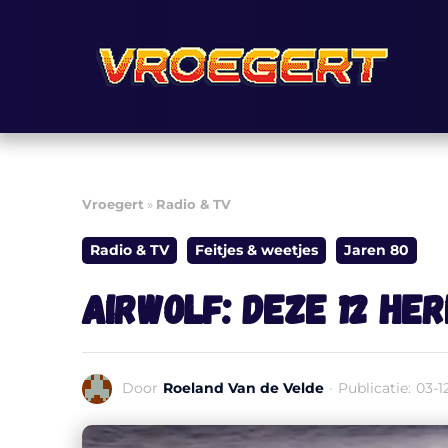
Ga
naar
de
inhoud
Vroegert
»
Radio & TV
Radio & TV
Feitjes & weetjes
Jaren 80
Airwolf: deze 12 he
Door
Roeland Van de Velde
·
Publicatie:
03-1