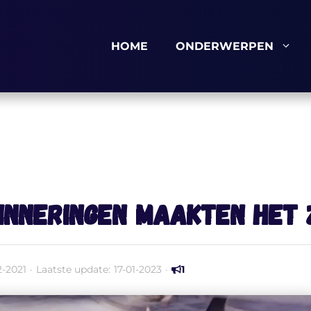
HOME
ONDERWERPEN
rinneringen maakten het 
2-2021
·
Laatste update:
17-01-2023
·
1