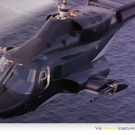
Via:
Airwolf
(capture