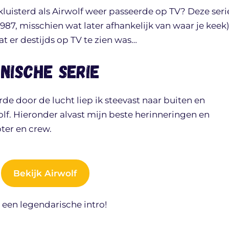
ekluisterd als Airwolf weer passeerde op TV? Deze seri
 1987, misschien wat later afhankelijk van waar je keek
at er destijds op TV te zien was…
onische serie
rde door de lucht liep ik steevast naar buiten en
lf. Hieronder alvast mijn beste herinneringen en
pter en crew.
Bekijk Airwolf
t een legendarische intro!