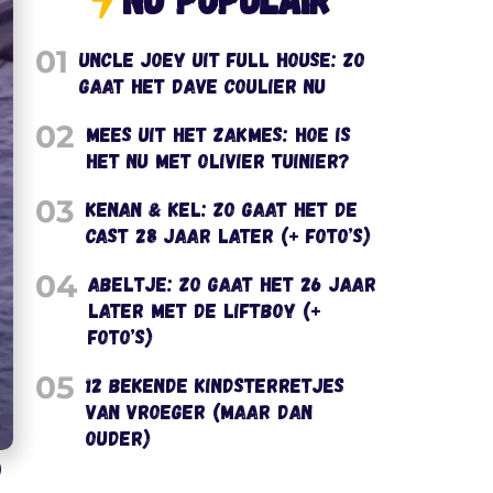
01
Uncle Joey uit Full House: zo
gaat het Dave Coulier nu
02
Mees uit het Zakmes: hoe is
het nu met Olivier Tuinier?
03
Kenan & Kel: zo gaat het de
cast 28 jaar later (+ foto’s)
04
Abeltje: zo gaat het 26 jaar
later met de liftboy (+
foto’s)
05
12 bekende kindsterretjes
van vroeger (maar dan
ouder)
)