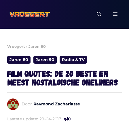
Ga
naar
MEN
de
inhoud
Vroegert
»
Jaren 80
Jaren 80
Jaren 90
Radio & TV
Film quotes: de 20 beste en
meest nostalgische oneliners
Door
Raymond Zachariasse
Laatste update:
29-04-2017
0