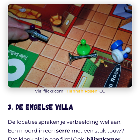
Via: flickr.com |
Hannah Rosen
, CC
3. De Engelse villa
De locaties spraken je verbeelding wel aan.
Een moord in een
serre
met een stuk touw?
Dat klonk als in een film! Ook ‘
biljartkamer
‘