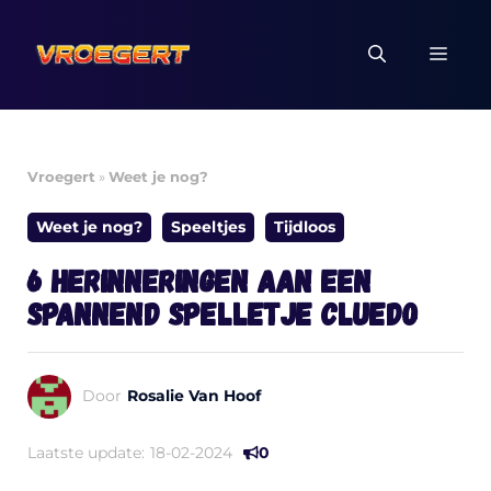
Ga
naar
MEN
de
inhoud
Vroegert
»
Weet je nog?
Weet je nog?
Speeltjes
Tijdloos
6 herinneringen aan een
spannend spelletje Cluedo
Door
Rosalie Van Hoof
Laatste update:
18-02-2024
0