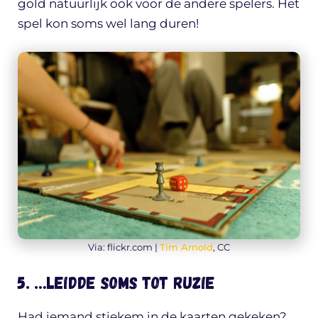
gold natuurlijk ook voor de andere spelers. Het
spel kon soms wel lang duren!
Via: flickr.com |
Tim Arnold
, CC
5. …leidde soms tot ruzie
Had iemand stiekem in de kaarten gekeken?