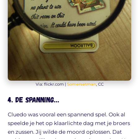
Via: flickr.com |
Somersetman
, CC
4. De spanning…
Cluedo was vooral een spannend spel. Ook al
speelde je het op klaarlichte dag met je broers
en zussen. Jij wilde de moord oplossen. Dat