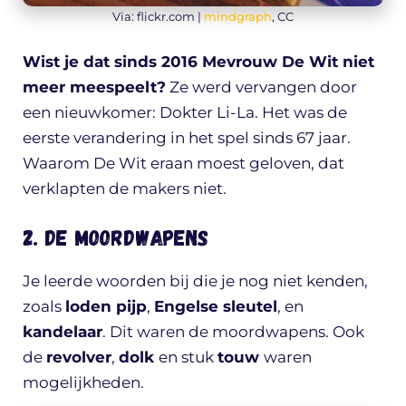
Via: flickr.com |
mindgraph
, CC
Wist je dat sinds 2016 Mevrouw De Wit niet
meer meespeelt?
Ze werd vervangen door
een nieuwkomer: Dokter Li-La. Het was de
eerste verandering in het spel sinds 67 jaar.
Waarom De Wit eraan moest geloven, dat
verklapten de makers niet.
2. De moordwapens
Je leerde woorden bij die je nog niet kenden,
zoals
loden pijp
,
Engelse sleutel
, en
kandelaar
. Dit waren de moordwapens. Ook
de
revolver
,
dolk
en stuk
touw
waren
mogelijkheden.