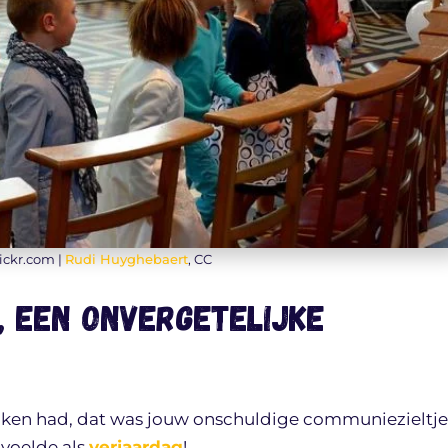
lickr.com |
Rudi Huyghebaert
, CC
, een onvergetelijke
aken had, dat was jouw onschuldige communiezieltje
 voelde als
verjaardag
!