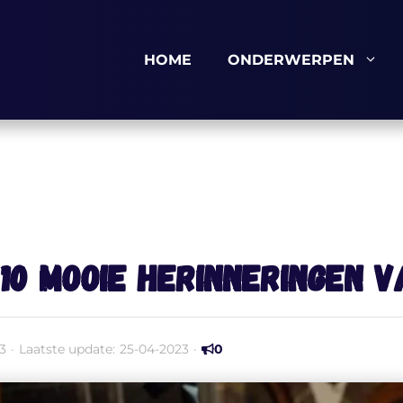
HOME
ONDERWERPEN
10 mooie herinneringen 
3
·
Laatste update:
25-04-2023
·
0