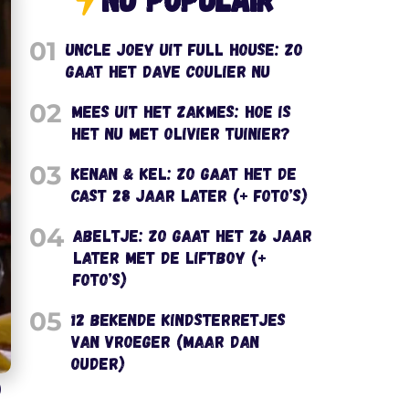
01
Uncle Joey uit Full House: zo
gaat het Dave Coulier nu
02
Mees uit het Zakmes: hoe is
het nu met Olivier Tuinier?
03
Kenan & Kel: zo gaat het de
cast 28 jaar later (+ foto’s)
04
Abeltje: zo gaat het 26 jaar
later met de liftboy (+
foto’s)
05
12 bekende kindsterretjes
van vroeger (maar dan
ouder)
)