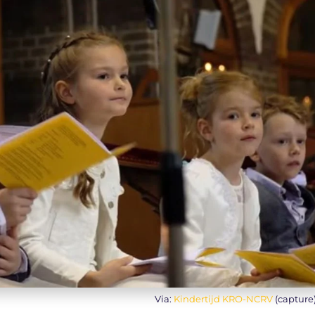
Via:
Kindertijd KRO-NCRV
(capture