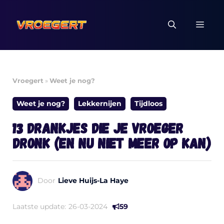
Ga
naar
MEN
de
inhoud
Vroegert
»
Weet je nog?
Weet je nog?
Lekkernijen
Tijdloos
13 drankjes die je vroeger
dronk (en nu niet meer op kan)
Door
Lieve Huijs-La Haye
Laatste update:
26-03-2024
59