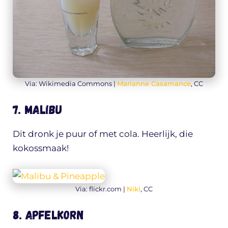
Via: Wikimedia Commons |
Marianne Casamance
, CC
7. Malibu
Dit dronk je puur of met cola. Heerlijk, die
kokossmaak!
Via: flickr.com |
Niki
, CC
8. Apfelkorn