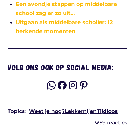
Een avondje stappen op middelbare
school zag er zo uit…
Uitgaan als middelbare scholier: 12
herkende momenten
Volg ons ook op social media:
WhatsApp
Facebook
Instagram
Pinterest
Topics
:
Weet je nog?
Lekkernijen
Tijdloos
59 reacties