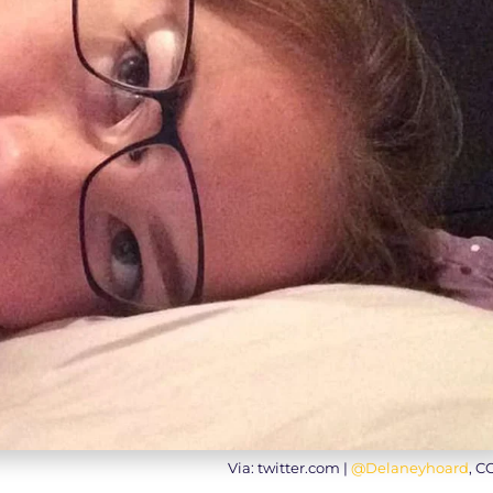
Via: twitter.com |
@Delaneyhoard
, C