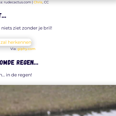
ia: rudecactus.com |
Chris
, CC
st…
iets ziet zonder je bril!
Via:
giphy.com
rdomde regen…
n… in de regen!