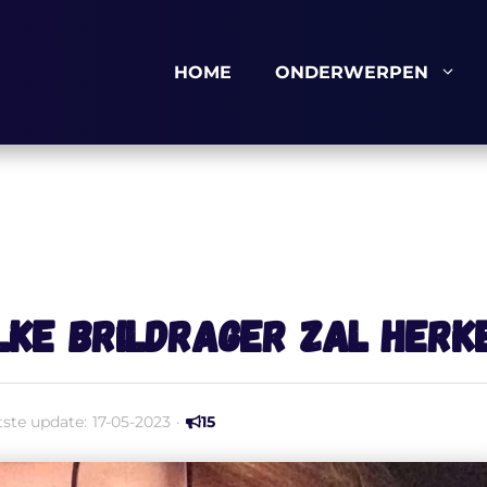
HOME
ONDERWERPEN
elke brildrager zal herk
tste update:
17-05-2023
·
15