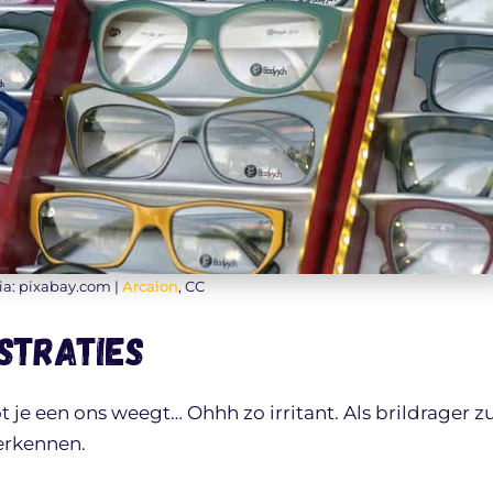
ia: pixabay.com |
Arcaion
, CC
straties
 je een ons weegt… Ohhh zo irritant. Als brildrager zu
herkennen.