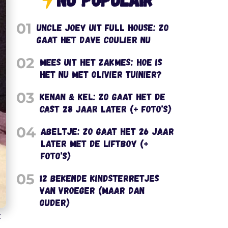
01
Uncle Joey uit Full House: zo
gaat het Dave Coulier nu
02
Mees uit het Zakmes: hoe is
het nu met Olivier Tuinier?
03
Kenan & Kel: zo gaat het de
cast 28 jaar later (+ foto’s)
04
Abeltje: zo gaat het 26 jaar
later met de liftboy (+
foto’s)
05
12 bekende kindsterretjes
van vroeger (maar dan
ouder)
C