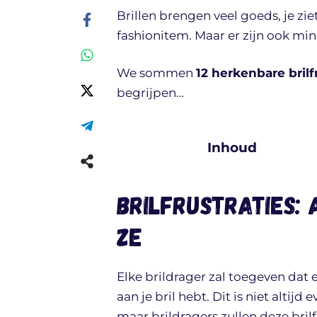
Brillen brengen veel goeds, je zi
fashionitem. Maar er zijn ook min
We sommen
12 herkenbare brilf
begrijpen…
Inhoud
Brilfrustraties:
ze
Elke brildrager zal toegeven dat 
aan je bril hebt. Dit is niet alti
maar brildragers zullen deze bril