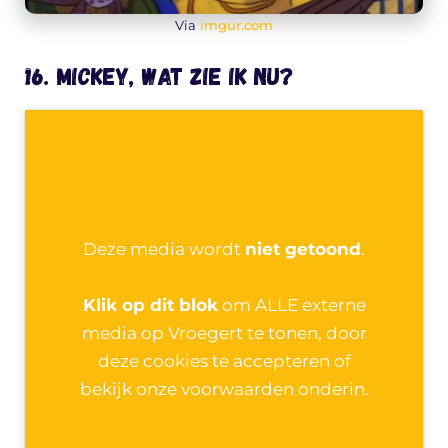
Via
imgur.com
16. Mickey, wat zie ik nu?
Deze media wordt
niet getoond
.
Klik op dit blok
om ALLE externe
media op Vroegert te tonen, door
deze cookies te accepteren of
bekijk onze voorwaarden onderin.