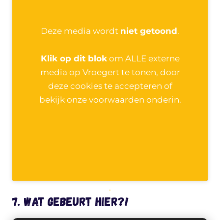
Deze media wordt
niet getoond
.
Klik op dit blok
om ALLE externe
media op Vroegert te tonen, door
deze cookies te accepteren of
bekijk onze voorwaarden onderin.
.
7. Wat gebeurt hier?!