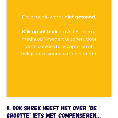
Deze media wordt
niet getoond
.
Klik op dit blok
om ALLE externe
media op Vroegert te tonen, door
deze cookies te accepteren of
bekijk onze voorwaarden onderin.
.
9. Ook Shrek heeft het over ‘de
grootte’ Iets met compenseren…