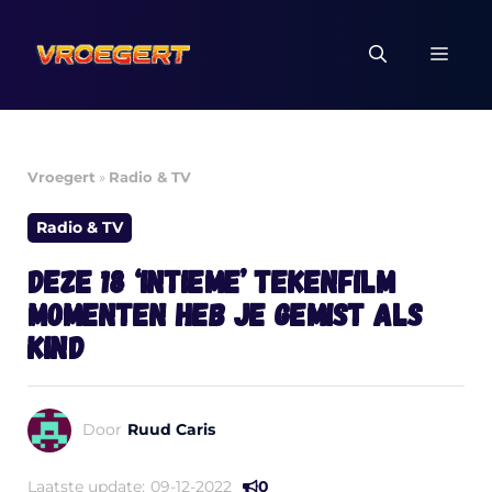
Ga
naar
MEN
de
inhoud
Vroegert
»
Radio & TV
Radio & TV
Deze 18 ‘intieme’ tekenfilm
momenten heb je gemist als
kind
Door
Ruud Caris
Laatste update:
09-12-2022
0