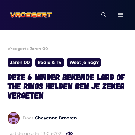
Ga
naar
MEN
de
inhoud
Vroegert
»
Jaren 00
Jaren 00
Radio & TV
Weet je nog?
Deze 6 minder bekende Lord of
the Rings helden ben je zeker
vergeten
Door
Cheyenne Broeren
Laatste update:
13-04-2021
0