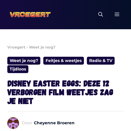
Ga
naar
MEN
de
inhoud
Vroegert
»
Weet je nog?
Weet je nog?
Feitjes & weetjes
Radio & TV
Tijdloos
Disney Easter Eggs: deze 12
verborgen film weetjes zag
je niet
Door
Cheyenne Broeren