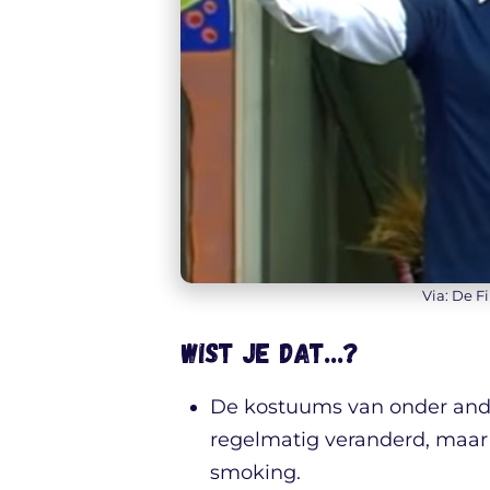
Via: De F
Wist je dat…?
De kostuums van onder and
regelmatig veranderd, maa
smoking.