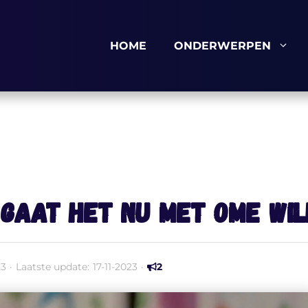
HOME
ONDERWERPEN
o gaat het nu met Ome Wi
23
·
Laatste update:
17-11-2023
·
2