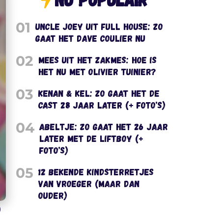
01
Uncle Joey uit Full House: zo
gaat het Dave Coulier nu
02
Mees uit het Zakmes: hoe is
het nu met Olivier Tuinier?
03
Kenan & Kel: zo gaat het de
cast 28 jaar later (+ foto’s)
04
Abeltje: zo gaat het 26 jaar
later met de liftboy (+
foto’s)
05
12 bekende kindsterretjes
van vroeger (maar dan
ouder)
)