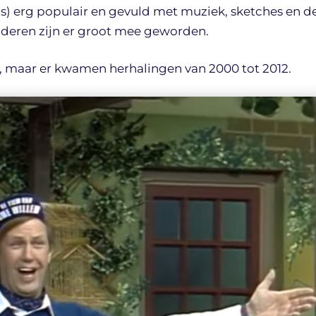
s) erg populair en gevuld met muziek, sketches en d
inderen zijn er groot mee geworden.
89, maar er kwamen herhalingen van 2000 tot 2012.