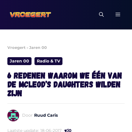
Ga
naar
MEN
de
inhoud
Vroegert
»
Jaren 00
Jaren 00
Radio & TV
6 redenen waarom we één van
de McLeod’s Daughters wilden
zijn
Door
Ruud Caris
Laatste update:
18-06-2017
0