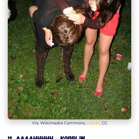
Via: Wikimedia Commons,
Landii
, CC
11. Aaaahhhhh… koppijn