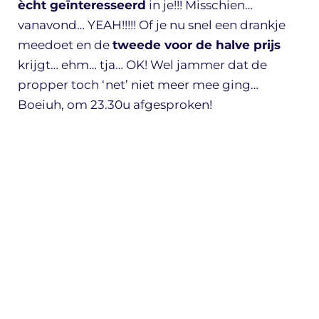
ècht geïnteresseerd
in je!!! Misschien…
vanavond… YEAH!!!!! Of je nu snel een drankje
meedoet en de
tweede voor de halve prijs
krijgt… ehm… tja… OK! Wel jammer dat de
propper toch ‘net’ niet meer mee ging…
Boeiuh, om 23.30u afgesproken!