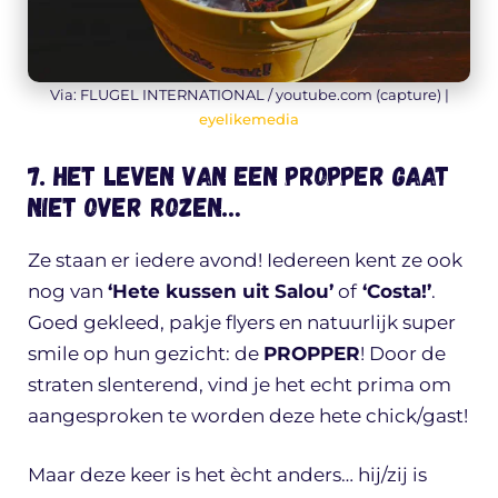
Via: FLUGEL INTERNATIONAL / youtube.com (capture) |
eyelikemedia
7. Het leven van een propper gaat
niet over rozen…
Ze staan er iedere avond! Iedereen kent ze ook
nog van
‘Hete kussen uit Salou’
of
‘Costa!’
.
Goed gekleed, pakje flyers en natuurlijk super
smile op hun gezicht: de
PROPPER
! Door de
straten slenterend, vind je het echt prima om
aangesproken te worden deze hete chick/gast!
Maar deze keer is het ècht anders… hij/zij is