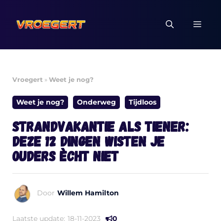
Ga
naar
MEN
de
inhoud
Vroegert
»
Weet je nog?
Weet je nog?
Onderweg
Tijdloos
Strandvakantie als tiener:
deze 12 dingen wisten je
ouders ècht niet
Door
Willem Hamilton
Laatste update:
18-11-2023
0