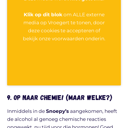
Klik op dit blok
om ALLE externe
media op Vroegert te tonen, door
deze cookies te accepteren of
bekijk onze voorwaarden onderin.
.
9. Op naar chemie! (maar welke?)
Inmiddels in de
Snoepy’s
aangekomen, heeft
de alcohol al genoeg chemische reacties
opgewekt, nu tijd voor die hormonen! Goed