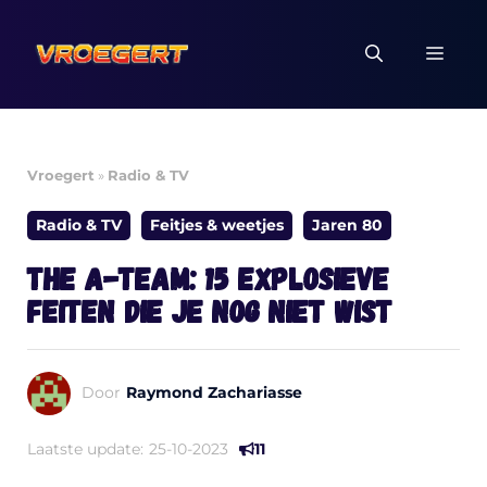
Ga
naar
MEN
de
inhoud
Vroegert
»
Radio & TV
Radio & TV
Feitjes & weetjes
Jaren 80
The A-Team: 15 explosieve
feiten die je nog niet wist
Door
Raymond Zachariasse
Laatste update:
25-10-2023
11