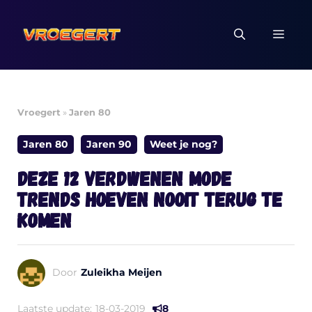
Ga
naar
MEN
de
inhoud
Vroegert
»
Jaren 80
Jaren 80
Jaren 90
Weet je nog?
Deze 12 verdwenen mode
trends hoeven nooit terug te
komen
Door
Zuleikha Meijen
Laatste update:
18-03-2019
8