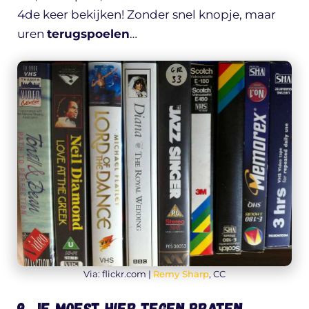
4de keer bekijken! Zonder snel knopje, maar
uren
terugspoelen
…
Via: flickr.com |
Remy Sharp
, CC
9. Je moest hier tegen praten