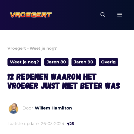
Ga
naar
MEN
de
inhoud
Vroegert
»
Weet je nog?
Weet je nog?
Jaren 80
Jaren 90
Overig
12 redenen waarom het
vroeger juist NIET beter was
Door
Willem Hamilton
Laatste update:
26-03-2024
5