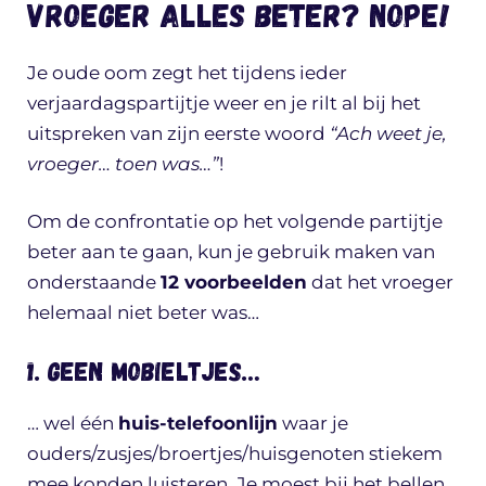
Vroeger alles beter? Nope!
Je oude oom zegt het tijdens ieder
verjaardagspartijtje weer en je rilt al bij het
uitspreken van zijn eerste woord
“Ach weet je,
vroeger… toen was…”
!
Om de confrontatie op het volgende partijtje
beter aan te gaan, kun je gebruik maken van
onderstaande
12 voorbeelden
dat het vroeger
helemaal niet beter was…
1. Geen mobieltjes…
… wel één
huis-telefoonlijn
waar je
ouders/zusjes/broertjes/huisgenoten stiekem
mee konden luisteren. Je moest bij het bellen