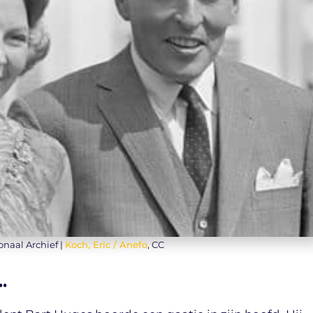
onaal Archief |
Koch, Eric / Anefo
, CC
…