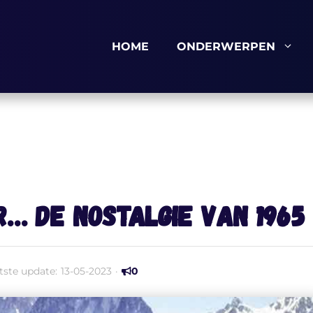
HOME
ONDERWERPEN
r… De nostalgie van 1965 
tste update:
13-05-2023
·
0