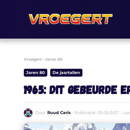
Ga
naar
de
inhoud
Vroegert
»
Jaren 80
Jaren 80
De jaartallen
1965: dit gebeurde e
Door
Ruud Caris
·
Publicatie:
02-05-2017
·
Laa