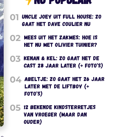
01
Uncle Joey uit Full House: zo
gaat het Dave Coulier nu
02
Mees uit het Zakmes: hoe is
het nu met Olivier Tuinier?
03
Kenan & Kel: zo gaat het de
cast 28 jaar later (+ foto’s)
04
Abeltje: zo gaat het 26 jaar
later met de liftboy (+
foto’s)
05
12 bekende kindsterretjes
van vroeger (maar dan
ouder)
je