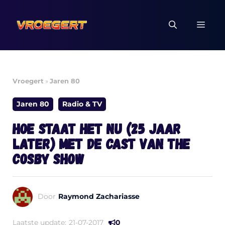
Ga
naar
MEN
de
inhoud
Vroegert
»
Jaren 80
Jaren 80
Radio & TV
Hoe staat het nu (25 jaar
later) met de cast van THE
COSBY SHOW
Door
Raymond Zachariasse
Laatste update:
21-07-2017
0