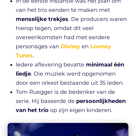
In de eerste instantie was het plan om
van het trio eenden te maken met
menselijke trekjes
. De producers waren
hierop tegen, omdat dit veel
overeenkomsten had met eerdere
personages van
Disney
en
Looney
Tunes
.
Iedere aflevering bevatte
minimaal één
liedje
. Die muziek werd opgenomen
door een orkest bestaande uit 35 leden.
Tom Ruegger is de bedenker van de
serie. Hij baseerde de
persoonlijkheden
van het trio
op zijn eigen kinderen.