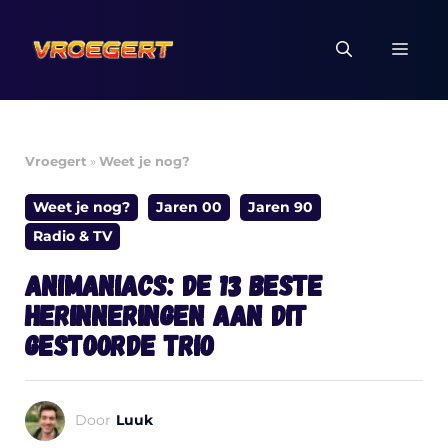
Ga
naar
MEN
de
inhoud
Vroegert
»
Weet je nog?
Weet je nog?
Jaren 00
Jaren 90
Radio & TV
Animaniacs: de 13 beste
herinneringen aan dit
gestoorde trio
Door
Luuk