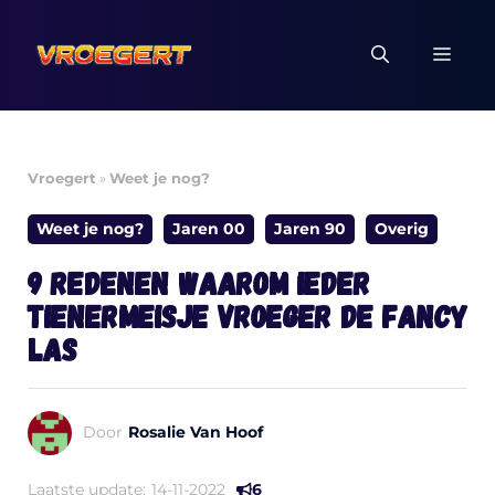
Ga
naar
MEN
de
inhoud
Vroegert
»
Weet je nog?
Weet je nog?
Jaren 00
Jaren 90
Overig
9 redenen waarom ieder
tienermeisje vroeger de Fancy
las
Door
Rosalie Van Hoof
Laatste update:
14-11-2022
6