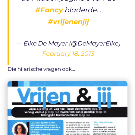
#Fancy
bladerde…
#vrijenenjij
— Elke De Mayer (@DeMayerElke)
February 18, 2013
Die hilarische vragen ook…