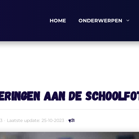
HOME
ONDERWERPEN
neringen aan de schoolf
23
·
Laatste update:
25-10-2023
·
1