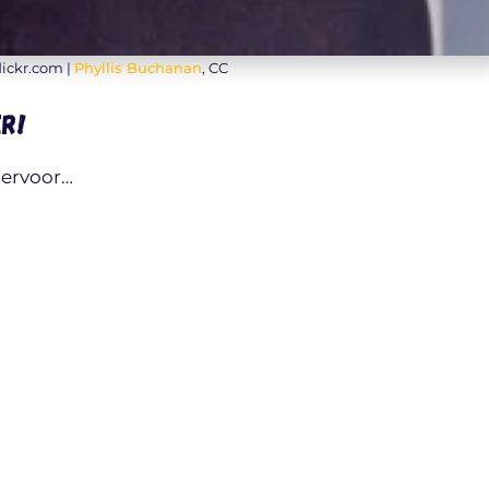
flickr.com |
Phyllis Buchanan
, CC
er!
 ervoor…