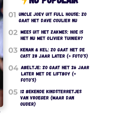
01
Uncle Joey uit Full House: zo
gaat het Dave Coulier nu
02
Mees uit het Zakmes: hoe is
het nu met Olivier Tuinier?
03
Kenan & Kel: zo gaat het de
cast 28 jaar later (+ foto’s)
04
Abeltje: zo gaat het 26 jaar
later met de liftboy (+
foto’s)
05
12 bekende kindsterretjes
van vroeger (maar dan
ouder)
m