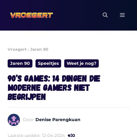
Ga
naar
MEN
de
inhoud
Vroegert
»
Jaren 90
Jaren 90
Speeltjes
Weet je nog?
90’s games: 14 dingen die
moderne gamers niet
begrijpen
Door
Denise Parengkuan
Laatste update:
12-04-2024
0