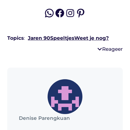
WhatsApp
Facebook
Instagram
Pinterest
Topics
:
Jaren 90
Speeltjes
Weet je nog?
Reageer
Denise Parengkuan