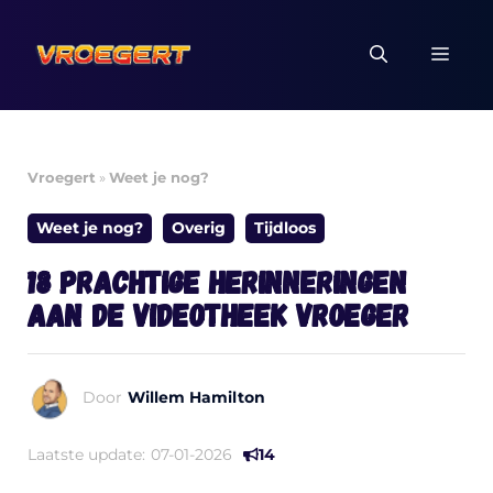
Ga
naar
MEN
de
inhoud
Vroegert
»
Weet je nog?
Weet je nog?
Overig
Tijdloos
18 prachtige herinneringen
aan de videotheek vroeger
Door
Willem Hamilton
Laatste update:
07-01-2026
14