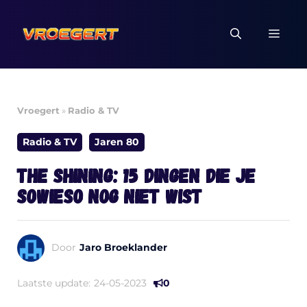
Ga
naar
MEN
de
inhoud
Vroegert
»
Radio & TV
Radio & TV
Jaren 80
The Shining: 15 dingen die je
sowieso nog niet wist
Door
Jaro Broeklander
Laatste update:
24-05-2023
0