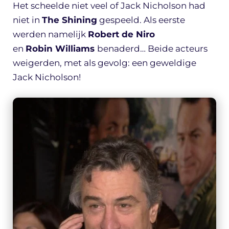
Het scheelde niet veel of Jack Nicholson had
niet in
The Shining
gespeeld. Als eerste
werden namelijk
Robert de Niro
en
Robin Williams
benaderd… Beide acteurs
weigerden, met als gevolg: een geweldige
Jack Nicholson!